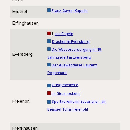
Enste
Franz-Xaver-Kapelle
Ensthof
Erflinghausen
H
aus Engeln
Drachen in Eversberg
Die Wasserversorgung im 19.
Eversberg
Jahrhundert in Eversberg
Der Auswanderer Laurenz
Degenhard
Ortsgeschichte
Im Giesmecketal
Freienohl
Sportvereine im Sauerland – am
Beispiel TuRa Freienohl
Frenkhausen