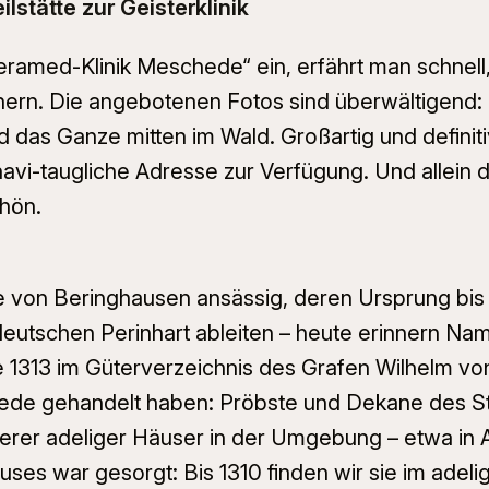
lstätte zur Geisterklinik
amed-Klinik Meschede“ ein, erfährt man schnell, 
nern. Die angebotenen Fotos sind überwältigend
das Ganze mitten im Wald. Großartig und definitiv
navi-taugliche Adresse zur Verfügung. Und allein
hön.
lie von Beringhausen ansässig, deren Ursprung bis 
tdeutschen
Perinhart
ableiten – heute erinnern Na
ie 1313 im Güterverzeichnis des Grafen Wilhelm vo
hede gehandelt haben: Pröbste und Dekane des S
derer adeliger Häuser in der Umgebung – etwa in
ses war gesorgt: Bis 1310 finden wir sie im adel