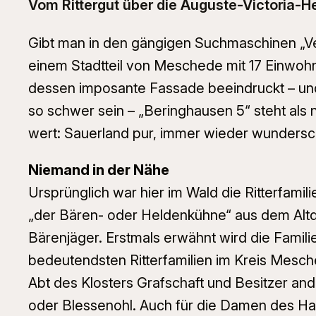
Vom Rittergut über die Auguste-Victoria-Hei
Gibt man in den gängigen Suchmaschinen „Ver
einem Stadtteil von Meschede mit 17 Einwoh
dessen imposante Fassade beeindruckt – und 
so schwer sein – „Beringhausen 5“ steht als 
wert: Sauerland pur, immer wieder wundersc
Niemand in der Nähe
Ursprünglich war hier im Wald die Ritterfami
„der Bären- oder Heldenkühne“ aus dem Al
Bärenjäger. Erstmals erwähnt wird die Famil
bedeutendsten Ritterfamilien im Kreis Mesc
Abt des Klosters Grafschaft und Besitzer an
oder Blessenohl. Auch für die Damen des Hau