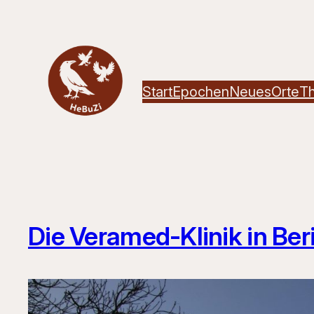
Zum
Inhalt
springen
Start
Epochen
Neues
Orte
T
Die Veramed-Klinik in Be