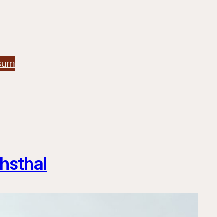
sum
chsthal