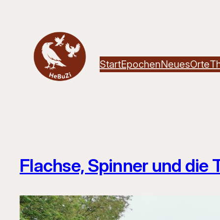
Zum
Inhalt
springen
Start
Epochen
Neues
Orte
T
Flachse, Spinner und die T