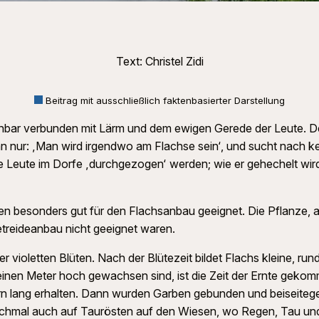
Text: Christel Zidi
Beitrag mit ausschließlich faktenbasierter Darstellung
rennbar verbunden mit Lärm und dem ewigen Gerede der Leute. D
n nur: ‚Man wird irgendwo am Flachse sein‘, und sucht nach ke
e Leute im Dorfe ‚durchgezogen‘ werden; wie er gehechelt wir
n besonders gut für den Flachsanbau geeignet. Die Pflanze, 
etreideanbau nicht geeignet waren.
der violetten Blüten. Nach der Blütezeit bildet Flachs kleine, 
einen Meter hoch gewachsen sind, ist die Zeit der Ernte geko
n lang erhalten. Dann wurden Garben gebunden und beiseiteges
mal auch auf Taurösten auf den Wiesen, wo Regen, Tau und d