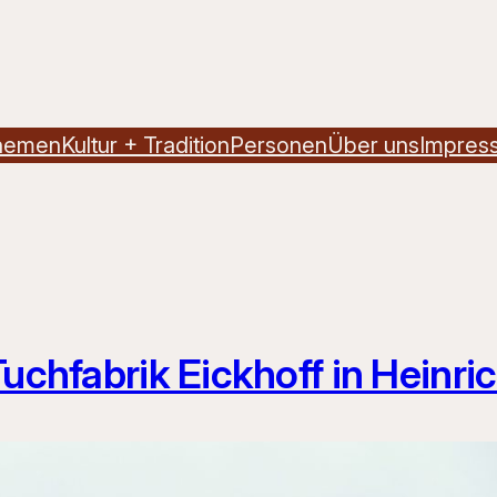
hemen
Kultur + Tradition
Personen
Über uns
Impres
uchfabrik Eickhoff in Heinri