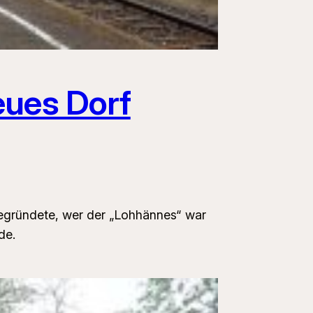
eues Dorf
begründete, wer der „Lohhännes“ war
de.