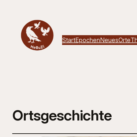
Start
Epochen
Neues
Orte
T
Ortsgeschichte