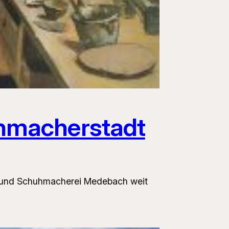
hmacherstadt
el und Schuhmacherei Medebach weit