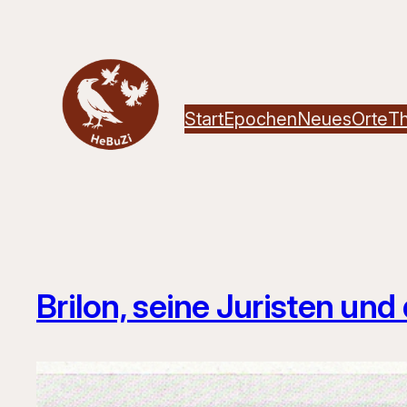
Zum
Inhalt
springen
Start
Epochen
Neues
Orte
T
Brilon, seine Juristen und 