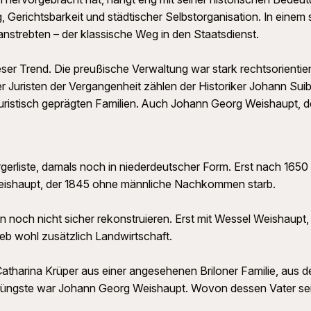
, Gerichtsbarkeit und städtischer Selbstorganisation. In einem
 anstrebten – der klassische Weg in den Staatsdienst.
eser Trend. Die preußische Verwaltung war stark rechtsorientiert
r Juristen der Vergangenheit zählen der Historiker Johann Sui
ristisch geprägten Familien. Auch Johann Georg Weishaupt, d
erliste, damals noch in niederdeutscher Form. Erst nach 1650 s
Weishaupt, der 1845 ohne männliche Nachkommen starb.
en noch nicht sicher rekonstruieren. Erst mit Wessel Weishaup
rieb wohl zusätzlich Landwirtschaft.
atharina Krüper aus einer angesehenen Briloner Familie, aus 
üngste war Johann Georg Weishaupt. Wovon dessen Vater seinen 