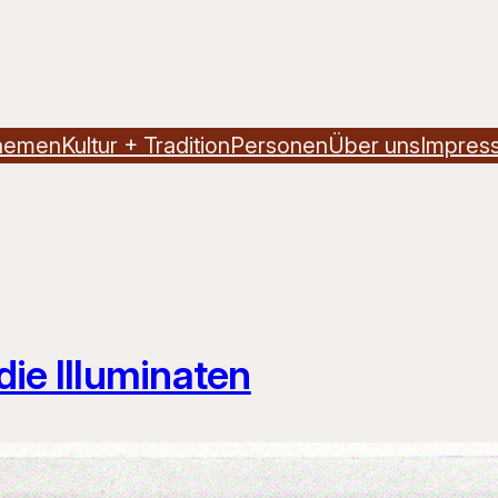
hemen
Kultur + Tradition
Personen
Über uns
Impres
die Illuminaten