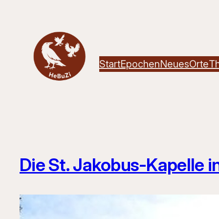
Zum
Inhalt
springen
Start
Epochen
Neues
Orte
T
Die St. Jakobus-Kapelle 