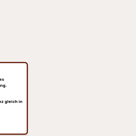
es
ng.
z gleich in