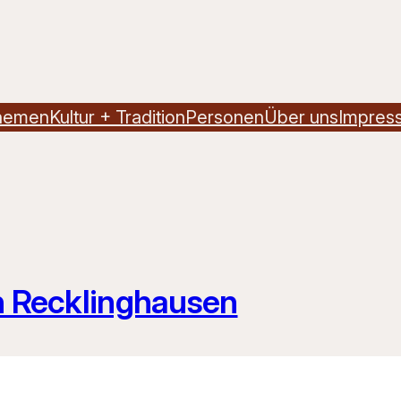
hemen
Kultur + Tradition
Personen
Über uns
Impres
in Recklinghausen