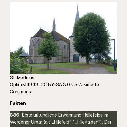
St. Martinus
Optimist4343, CC BY-SA 3.0 via Wikimedia
Commons
Fakten
886:
Erste urkundliche Erwähnung Hellefelds im
Werdener Urbar (als „Hilefeld“ / „Hilevalden“). Der