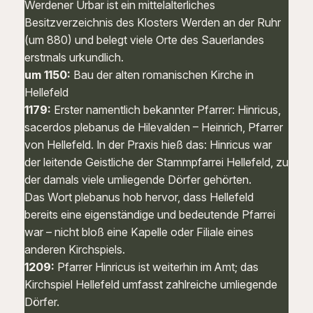
Werdener Urbar ist ein mittelalterliches
Besitzverzeichnis des Klosters Werden an der Ruhr
(um 880) und belegt viele Orte des Sauerlandes
erstmals urkundlich.
um 1150:
Bau der alten romanischen Kirche in
Hellefeld
1179:
Erster namentlich bekannter Pfarrer:
Hinricus,
sacerdos plebanus de Hilevalden
– Heinrich, Pfarrer
von Hellefeld. In der Praxis hieß das: Hinricus war
der leitende Geistliche der Stammpfarrei Hellefeld, zu
der damals viele umliegende Dörfer gehörten.
Das Wort
plebanus
hob hervor, dass Hellefeld
bereits eine eigenständige und bedeutende Pfarrei
war – nicht bloß eine Kapelle oder Filiale eines
anderen Kirchspiels.
1209:
Pfarrer Hinricus ist weiterhin im Amt; das
Kirchspiel Hellefeld umfasst zahlreiche umliegende
Dörfer.