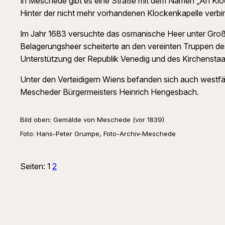
In Meschede gibt es eine Straße mit dem Namen „An Kloc
Hinter der nicht mehr vorhandenen Klockenkapelle verbir
Im Jahr 1683 versuchte das osmanische Heer unter Groß
Belagerungsheer scheiterte an den vereinten Truppen de
Unterstützung der Republik Venedig und des Kirchenstaa
Unter den Verteidigern Wiens befanden sich auch westfä
Mescheder Bürgermeisters Heinrich Hengesbach.
Bild oben: Gemälde von Meschede (vor 1839)
Foto: Hans-Peter Grumpe, Foto-Archiv-Meschede
Seiten:
1
2
Suchen