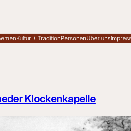
hemen
Kultur + Tradition
Personen
Über uns
Impres
heder Klockenkapelle