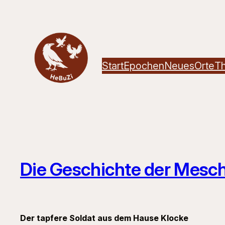
Zum
Inhalt
springen
Start
Epochen
Neues
Orte
T
Die Geschichte der Mesc
Der tapfere Soldat aus dem Hause Klocke