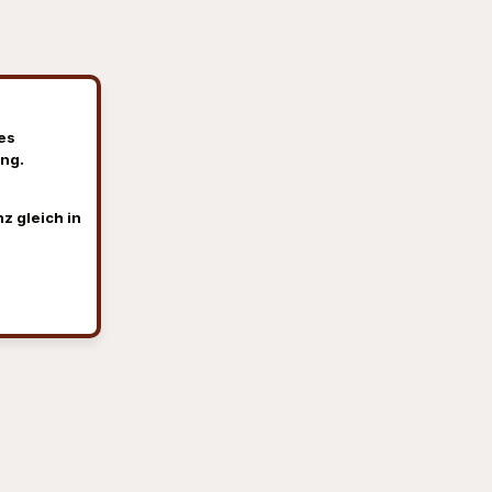
es
ng.
z gleich in