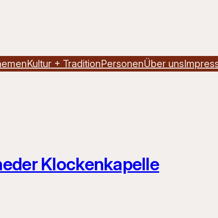
hemen
Kultur + Tradition
Personen
Über uns
Impres
heder Klockenkapelle