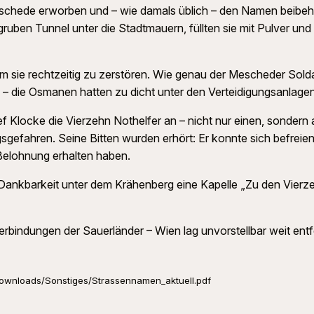
schede erworben und – wie damals üblich – den Namen beibeh
uben Tunnel unter die Stadtmauern, füllten sie mit Pulver und
m sie rechtzeitig zu zerstören. Wie genau der Mescheder Solda
rzte – die Osmanen hatten zu dicht unter den Verteidigungsanlag
ef Klocke die Vierzehn Nothelfer an – nicht nur einen, sondern a
sgefahren. Seine Bitten wurden erhört: Er konnte sich befreie
 Belohnung erhalten haben.
ankbarkeit unter dem Krähenberg eine Kapelle „Zu den Vierze
Verbindungen der Sauerländer – Wien lag unvorstellbar weit entf
ownloads/Sonstiges/Strassennamen_aktuell.pdf