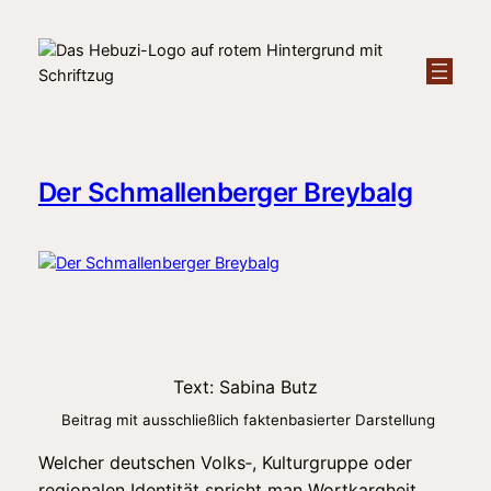
Zum
Inhalt
springen
Der Schmallenberger Breybalg
Text: Sabina Butz
Beitrag mit ausschließlich faktenbasierter Darstellung
Welcher deutschen Volks‑, Kulturgruppe oder
regionalen Identität spricht man Wortkargheit,