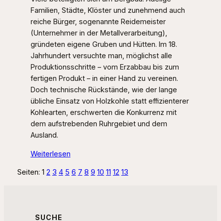
Familien, Städte, Klöster und zunehmend auch
reiche Bürger, sogenannte Reidemeister
(Unternehmer in der Metallverarbeitung),
gründeten eigene Gruben und Hütten. Im 18.
Jahrhundert versuchte man, möglichst alle
Produktionsschritte – vom Erzabbau bis zum
fertigen Produkt – in einer Hand zu vereinen.
Doch technische Rückstände, wie der lange
übliche Einsatz von Holzkohle statt effizienterer
Kohlearten, erschwerten die Konkurrenz mit
dem aufstrebenden Ruhrgebiet und dem
Ausland.
:
Weiterlesen
Bergbau
Seiten:
1
2
3
4
5
6
7
8
9
10
11
12
13
SUCHE