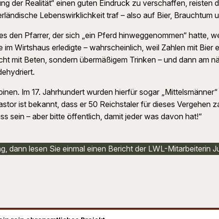
ng der Realität“ einen guten Eindruck zu verschaffen, reisten d
ländische Lebenswirklichkeit traf – also auf Bier, Brauchtum 
 es den Pfarrer, der sich „ein Pferd hinweggenommen“ hatte, we
 im Wirtshaus erledigte – wahrscheinlich, weil Zahlen mit Bie
nicht mit Beten, sondern übermäßigem Trinken – und dann am 
ehydriert.
inen. Im 17. Jahrhundert wurden hierfür sogar „Mittelsmänner“
tor ist bekannt, dass er 50 Reichstaler für dieses Vergehen 
s sein – aber bitte öffentlich, damit jeder was davon hat!“
ng, dann lesen Sie einmal einen Bericht der LWL-Mitarbeiterin J