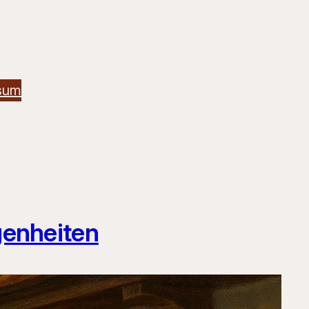
sum
genheiten