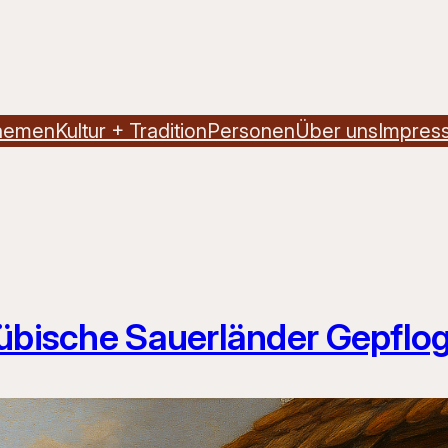
hemen
Kultur + Tradition
Personen
Über uns
Impres
bübische Sauerländer Gepflo