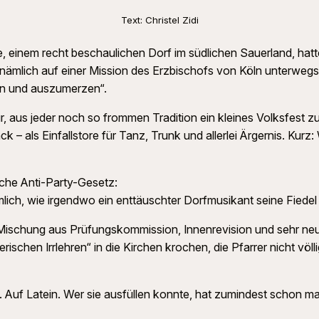
Text: Christel Zidi
 einem recht beschaulichen Dorf im südlichen Sauerland, hatte
ämlich auf einer Mission des Erzbischofs von Köln unterwegs. B
en und auszumerzen“.
ür, aus jeder noch so frommen Tradition ein kleines Volksfest
 – als Einfallstore für Tanz, Trunk und allerlei Ärgernis. Kurz
sche Anti-Party-Gesetz:
lich, wie irgendwo ein enttäuschter Dorfmusikant seine Fiedel
 Mischung aus Prüfungskommission, Innenrevision und sehr neu
herischen Irrlehren“ in die Kirchen krochen, die Pfarrer nicht v
Auf Latein. Wer sie ausfüllen konnte, hat zumindest schon ma