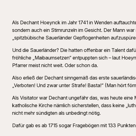
Als Dechant Hoeynck im Jahr 1741 in Wenden auftauchte,
sondern auch ein Stirnrunzeln im Gesicht. Der Mann war n
„spitzbübische Sauerländer Gepflogenheiten aufzuspür
Und die Sauerländer? Die hatten offenbar ein Talent daf
fröhliche „Maibaumsetzen“ entpuppten sich – laut Hoeynck
Pfarrer meist nicht weit. Oder schon da.
Also erließ der Dechant sinngemäß das erste sauerländi
„Verboten! Und zwar unter Strafe! Basta!“ (Man hört förm
Als Visitator war Dechant ungefähr das, was heute eine
katholische Kirche nämlich sicherstellen, dass keine „lut
nicht mehr sündigten als unbedingt nötig.
Dafür gab es ab 1715 sogar Fragebögen mit 133 Punkten. 