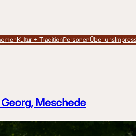
hemen
Kultur + Tradition
Personen
Über uns
Impres
. Georg, Meschede