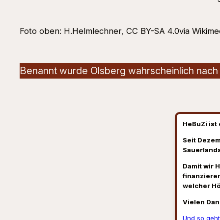
Foto oben: H.Helmlechner, CC BY-SA 4.0via Wikim
Benannt wurde Olsberg wahrscheinlich nach d
HeBuZi ist 
Seit Dezem
Sauerlands
Damit wir 
finanzieren
welcher H
Vielen Dan
Und so geht