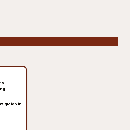
es
ng.
z gleich in