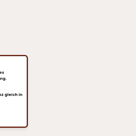
es
ng.
z gleich in