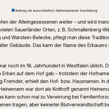
Beitrag mit ausschließlich faktenbasierter Darstellung
 Köpfen der Alteingesessenen weiter – und wird m
vielen Sauerländer Orten, z. B. Schmallenberg-Wi
d Warstein-Belecke, pflegt man diese Tradition. 
er Gebäude. Das kann der Name des Erbauers sein
war noch im 18. Jahrhundert in Westfalen üblich. 
hen Erben auf dem Hof gab – trotzdem der Hofname 
lig Fremder, erhielt den Hof- bzw. Hausnamen. I
 Heinemann war dort als
Kotthoff genannt Heinem
 kann schon mal zu Verwirrung bei Familienforsc
n tragen, aber keinerlei Blutverwandtschaft be