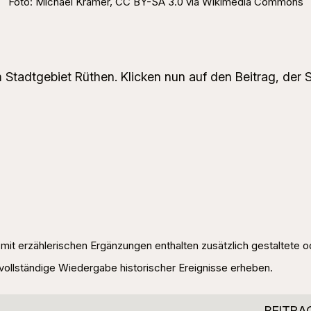
Foto: Michael Kramer, CC BY-SA 3.0 via Wikimedia Commons
m Stadtgebiet Rüthen. Klicken nun auf den Beitrag, der Si
e mit erzählerischen Ergänzungen enthalten zusätzlich gestaltete 
vollständige Wiedergabe historischer Ereignisse erheben.
BEITRA