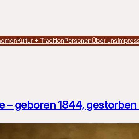
hemen
Kultur + Tradition
Personen
Über uns
Impres
e – geboren 1844, gestorben