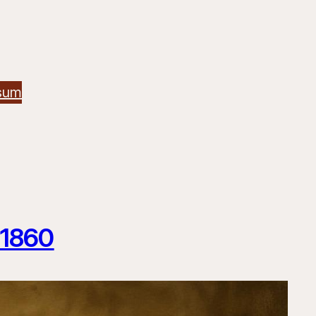
sum
 1860