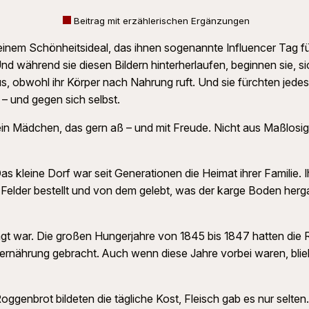
Beitrag mit erzählerischen Ergänzungen
inem Schönheitsideal, das ihnen sogenannte Influencer Tag für 
nd während sie diesen Bildern hinterherlaufen, beginnen sie, si
aus, obwohl ihr Körper nach Nahrung ruft. Und sie fürchten je
 – und gegen sich selbst.
in Mädchen, das gern aß – und mit Freude. Nicht aus Maßlosigk
s kleine Dorf war seit Generationen die Heimat ihrer Familie. 
 Felder bestellt und von dem gelebt, was der karge Boden hergab
prägt war. Die großen Hungerjahre von 1845 bis 1847 hatten die
ernährung gebracht. Auch wenn diese Jahre vorbei waren, blie
Roggenbrot bildeten die tägliche Kost, Fleisch gab es nur selte