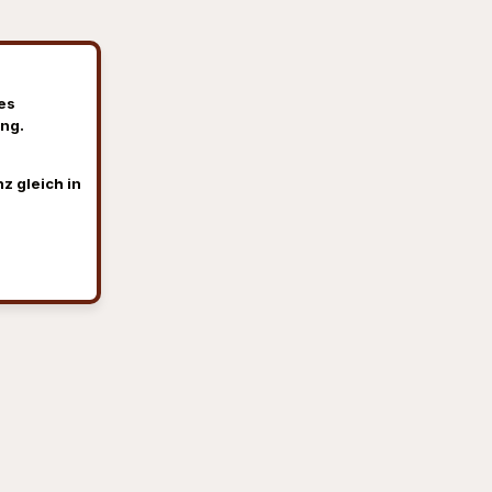
es
ng.
z gleich in