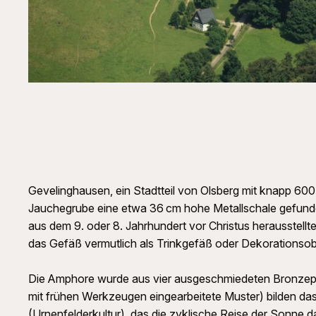
Gevelinghausen, ein Stadtteil von Olsberg mit knapp 60
Jauchegrube eine etwa 36 cm hohe Metallschale gefund
aus dem 9. oder 8. Jahrhundert vor Christus herausstel
das Gefäß vermutlich als Trinkgefäß oder Dekorationsobj
Die Amphore wurde aus vier ausgeschmiedeten Bronzepla
mit frühen Werkzeugen eingearbeitete Muster) bilden da
(Urnenfelderkultur), das die zyklische Reise der Sonne d