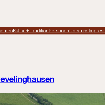
hemen
Kultur + Tradition
Personen
Über uns
Impres
Gevelinghausen