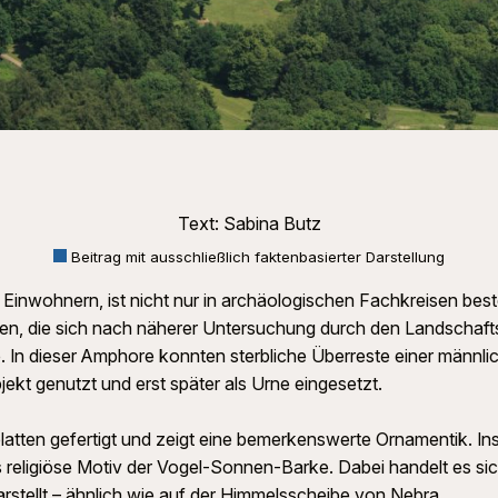
Text: Sabina Butz
Beitrag mit ausschließlich faktenbasierter Darstellung
0 Einwohnern, ist nicht nur in archäologischen Fachkreisen be
en, die sich nach näherer Untersuchung durch den Landscha
lte. In dieser Amphore konnten sterbliche Überreste einer män
ekt genutzt und erst später als Urne eingesetzt.
tten gefertigt und zeigt eine bemerkenswerte Ornamentik. In
s religiöse Motiv der Vogel-Sonnen-Barke. Dabei handelt es si
arstellt – ähnlich wie auf der Himmelsscheibe von Nebra.