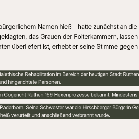
t bürgerlichem Namen hieß – hatte zunächst an di
eklagten, das Grauen der Folterkammern, lassen
ten überliefert ist, erhebt er seine Stimme gege
ialethische Rehabilitation im Bereich der heutigen Stadt Rüthe
und hingerichtete Personen.
 im Gogericht Rüthen 169 Hexenprozesse bekannt. Mindestens
derborn. Seine Schwester war die Hirschberger Bürgerin Gert
iß verurteilt und anschließend verbrannt wurde.