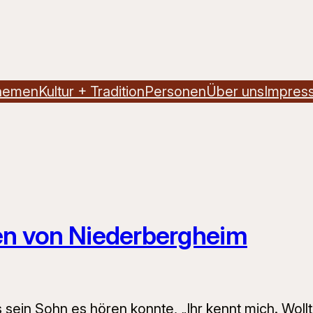
hemen
Kultur + Tradition
Personen
Über uns
Impres
fen von Niederbergheim
 sein Sohn es hören konnte, „Ihr kennt mich. Wollt