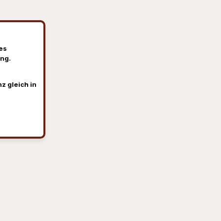
es
ng.
z gleich in