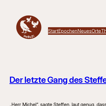
Zum
Inhalt
springen
Start
Epochen
Neues
Orte
T
Der letzte Gang des Stef
„Herr Michel“, sagte Steffen, laut genug, dass