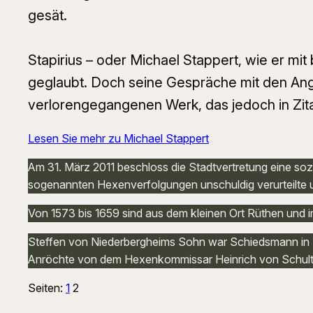
gesät.
Stapirius – oder Michael Stappert, wie er mi
geglaubt. Doch seine Gespräche mit den Ang
verlorengegangenen Werk, das jedoch in Zita
Lesen Sie mehr zu Michael Stappert
Am 31. März 2011 beschloss die Stadtvertretung eine soz
sogenannten Hexenverfolgungen unschuldig verurteilte 
Von 1573 bis 1659 sind aus dem kleinen Ort Rüthen und
Steffen von Niederbergheims Sohn war Schiedsmann in Pa
Anröchte von dem Hexenkommissar Heinrich von Schulthe
Seiten:
1
2