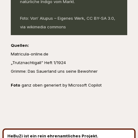
natürliche Indigo vom Markt.
Foto: Von‘ Alupus – Eigenes Werk, CC BY-SA 3.0,
via wikimedia commons
Quellen:
Matricula-online.de
„Trutznachtigall“ Heft 1/1924
Grimme: Das Sauerland uns seine Bewohner
Foto
ganz oben generiert by Microsoft Copilot
HeBuZi ist ein rein ehrenamtliches Projekt.