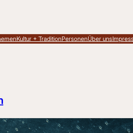
hemen
Kultur + Tradition
Personen
Über uns
Impres
n