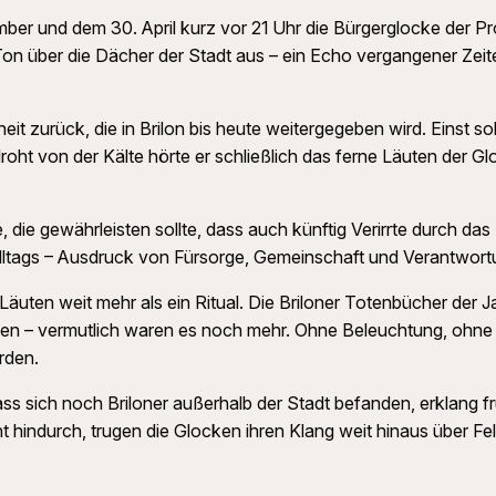
 und dem 30. April kurz vor 21 Uhr die Bürgerglocke der Prop
r Ton über die Dächer der Stadt aus – ein Echo vergangener Ze
zurück, die in Brilon bis heute weitergegeben wird. Einst soll
edroht von der Kälte hörte er schließlich das ferne Läuten der 
, die gewährleisten sollte, dass auch künftig Verirrte durch d
Alltags – Ausdruck von Fürsorge, Gemeinschaft und Verantwort
uten weit mehr als ein Ritual. Die Briloner Totenbücher der J
erden – vermutlich waren es noch mehr. Ohne Beleuchtung, ohn
rden.
s sich noch Briloner außerhalb der Stadt befanden, erklang fr
indurch, trugen die Glocken ihren Klang weit hinaus über Fel