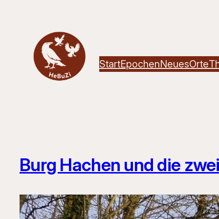
Zum
Inhalt
springen
Start
Epochen
Neues
Orte
T
Burg Hachen und die zwei