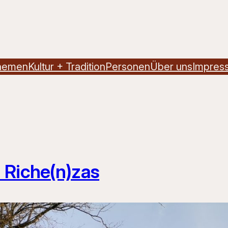
hemen
Kultur + Tradition
Personen
Über uns
Impres
 Riche(n)zas