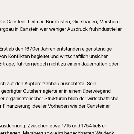
Orte Canstein, Leitmar, Borntosten, Giershagen, Marsberg
rgbau in Canstein war weniger Ausdruck frühindustrieller
 Erst ab den 1670er Jahren entstanden eigenständige
 Konflikten begleitet und wirtschaftlich unsicher.
rträge, führten jedoch nicht zu einem dauerhaften oder
sch auf den Kupfererzabbau ausrichtete. Sein
 geprägter Gutsherr agierte er in einem überwiegend
r organisatorischer Strukturen blieb der wirtschaftliche
r Finanzierung ideeller Vorhaben wie der Cansteiner
e Ausdehnung. Zwischen etwa 1715 und 1754 ließ er
n, Giershagen, Marsberg sowie im benachbarten Waldeck.