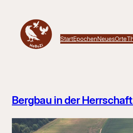
Zum
Inhalt
springen
Start
Epochen
Neues
Orte
T
Bergbau in der Herrschaft