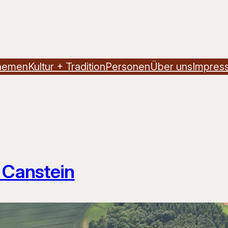
hemen
Kultur + Tradition
Personen
Über uns
Impres
 Canstein