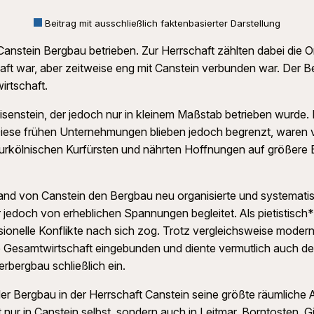
Beitrag mit ausschließlich faktenbasierter Darstellung
 Canstein Bergbau betrieben. Zur Herrschaft zählten dabei die 
t war, aber zeitweise eng mit Canstein verbunden war. Der Be
irtschaft.
isenstein, der jedoch nur in kleinem Maßstab betrieben wurde.
ese frühen Unternehmungen blieben jedoch begrenzt, waren von
urkölnischen Kurfürsten und nährten Hoffnungen auf größere E
brand von Canstein den Bergbau neu organisierte und systemati
jedoch von erheblichen Spannungen begleitet. Als pietistisch*
ionelle Konflikte nach sich zog. Trotz vergleichsweise moderne
he Gesamtwirtschaft eingebunden und diente vermutlich auch de
erbergbau schließlich ein.
der Bergbau in der Herrschaft Canstein seine größte räumlich
ht nur in Canstein selbst, sondern auch in Leitmar, Borntoste