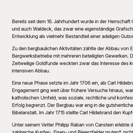
Bereits seit dem 16. Jahrhundert wurde in der Herrschaft
und auch Waldeck, das zwar eine eigenständige Grafschaf
Entwicklung als vielmehr Bestandteil einer adeligen Gutsw
Zu den bergbaulichen Aktivitäten zählte der Abbau von E
Bergwerksbetriebe mit mehreren beteiligten Gewerken. Di
Zeitweilige Goldfunde weckten zwar das Interesse des k
intensiven Abbau.
Eine neue Phase setzte im Jahr 1706 ein, als Carl Hilde
Engagement ging weit über frühere Versuche hinaus, war 
katholischen Umfeld, was soziale, rechtliche und konfess
Erfolg begrenzt. Der Bergbau war eng in die gutsherrlic
Bibelanstalt. Im Jahr 1715 stellte Carl Hildebrand den Kupf
Unter seinem Vetter Philipp Raban von Canstein erlebte 
zahlreiche Kupfer-, Eisen- und Bleierzfelder muten*, nic