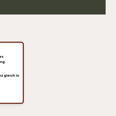
es
ng.
z gleich in