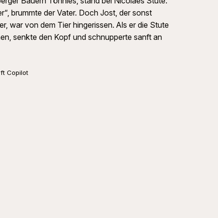
rger Bauern Tönnies, stand bei Nicolaes Stute.
er“, brummte der Vater. Doch Jost, der sonst
 war von dem Tier hingerissen. Als er die Stute
tehen, senkte den Kopf und schnupperte sanft an
ft Copilot