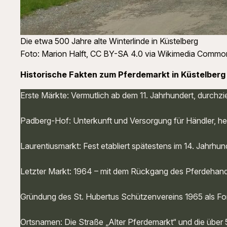
Die etwa 500 Jahre alte Winterlinde in Küstelberg
Foto: Marion Halft, CC BY-SA 4.0 via Wikimedia Commo
Historische Fakten zum Pferdemarkt in Küstelberg
Erste Märkte: Vermutlich ab dem 11. Jahrhundert, durchzi
Padberg-Hof: Unterkunft und Versorgung für Händler, h
Laurentiusmarkt: Fest etabliert spätestens im 14. Jahrhun
Letzter Markt: 1964 – mit dem Rückgang des Pferdehande
Gründung des St. Hubertus Schützenvereins 1965 als For
Ortsnamen: Die Straße „Alter Pferdemarkt“ und die über 50