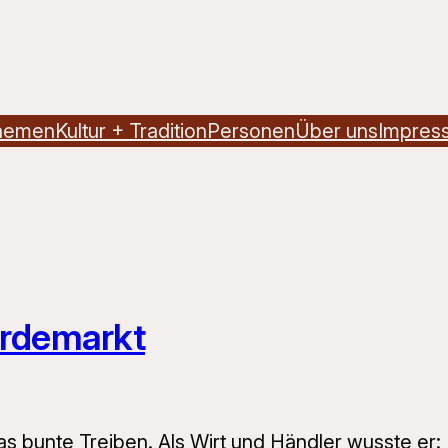
hemen
Kultur + Tradition
Personen
Über uns
Impres
erdemarkt
bunte Treiben. Als Wirt und Händler wusste er: 