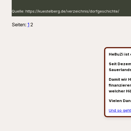
Quelle: https://kuestelberg.de/verzeichnis/dorfgeschichte/
Seiten:
1
2
HeBuZi ist 
Seit Dezem
Sauerlands
Damit wir 
finanzieren
welcher H
Vielen Dan
Und so geht