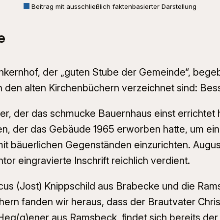
Beitrag mit ausschließlich faktenbasierter Darstellung
e
nkernhof, der „guten Stube der Gemeinde“, begebe
 in den alten Kirchenbüchern verzeichnet sind: Be
, der das schmucke Bauernhaus einst errichtet ha
, der das Gebäude 1965 erworben hatte, um eine
t bäuerlichen Gegenständen einzurichten. August 
or eingravierte Inschrift reichlich verdient.
s (Jost) Knippschild aus Brabecke und die Rams
hern fanden wir heraus, dass der Brautvater Chri
 Heg(g)ener aus Ramsbeck, findet sich bereits d