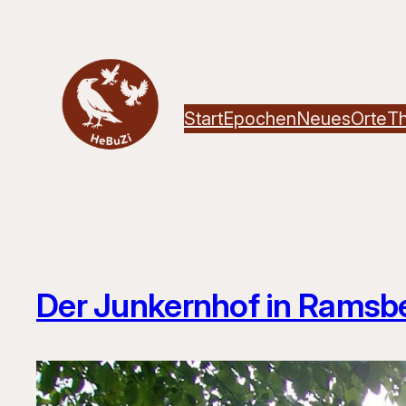
Zum
Inhalt
springen
Start
Epochen
Neues
Orte
T
Der Junkernhof in Ramsb