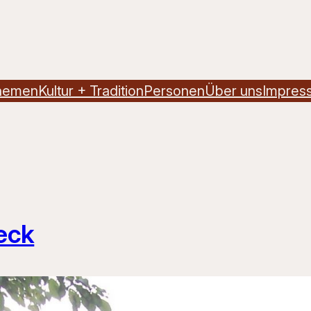
hemen
Kultur + Tradition
Personen
Über uns
Impres
eck