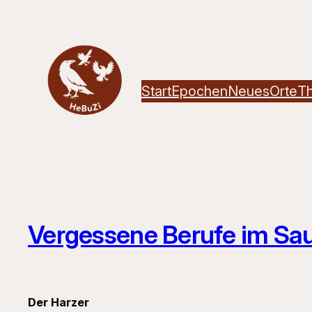
Zum
Inhalt
springen
Start
Epochen
Neues
Orte
T
Vergessene Berufe im Sa
Der Harzer