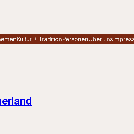
hemen
Kultur + Tradition
Personen
Über uns
Impres
uerland