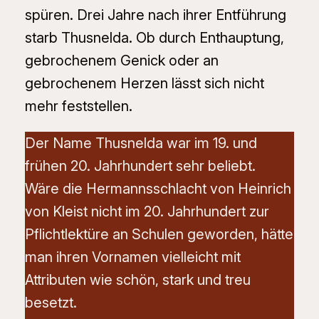
spüren. Drei Jahre nach ihrer Entführung
starb Thusnelda. Ob durch Enthauptung,
gebrochenem Genick oder an
gebrochenem Herzen lässt sich nicht
mehr feststellen.
Der Name Thusnelda war im 19. und
frühen 20. Jahrhundert sehr beliebt.
Wäre die
Hermannsschlacht
von Heinrich
von Kleist nicht im 20. Jahrhundert zur
Pflichtlektüre an Schulen geworden, hätte
man ihren Vornamen vielleicht mit
Attributen wie schön, stark und treu
besetzt.