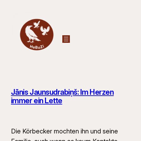
Zum
Inhalt
springen
Jānis Jaunsudrabiņš: Im Herzen
immer ein Lette
Die Körbecker mochten ihn und seine