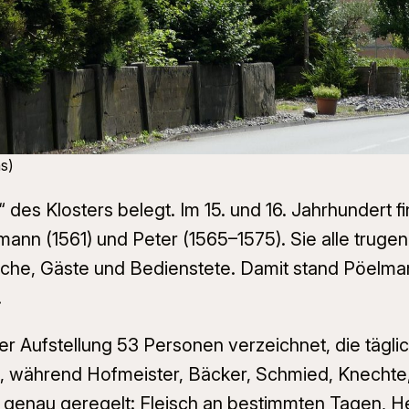
s)
s“ des Klosters belegt. Im 15. und 16. Jahrhundert
nn (1561) und Peter (1565–1575). Sie alle trugen
che, Gäste und Bedienstete. Damit stand Pöelman i
.
ner Aufstellung 53 Personen verzeichnet, die täglic
, während Hofmeister, Bäcker, Schmied, Knechte,
n genau geregelt: Fleisch an bestimmten Tagen, He