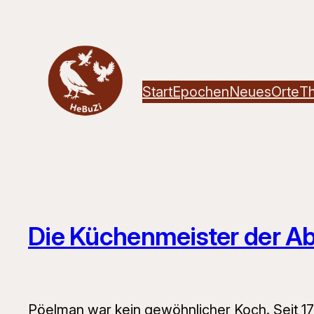
Zum
Inhalt
springen
Start
Epochen
Neues
Orte
T
Die Küchenmeister der Ab
Pöelman war kein gewöhnlicher Koch. Seit 1