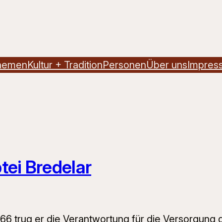
hemen
Kultur + Tradition
Personen
Über uns
Impres
tei Bredelar
766 trug er die Verantwortung für die Versorgun