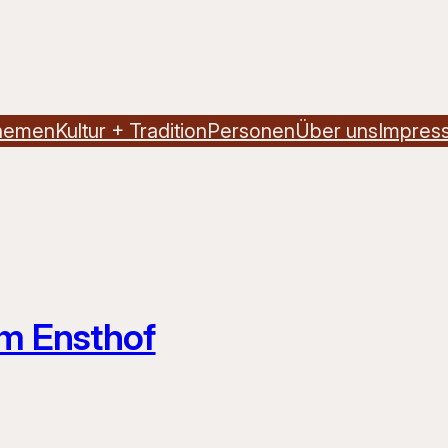
hemen
Kultur + Tradition
Personen
Über uns
Impres
im Ensthof