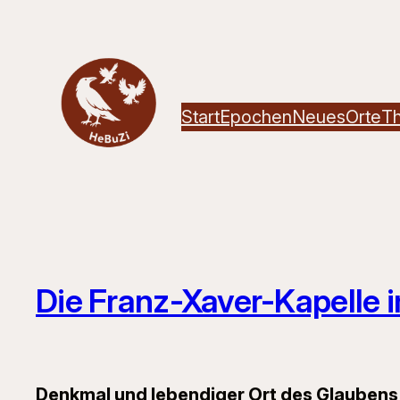
Zum
Inhalt
springen
Start
Epochen
Neues
Orte
T
Die Franz-Xaver-Kapelle 
Denkmal und lebendiger Ort des Glaubens