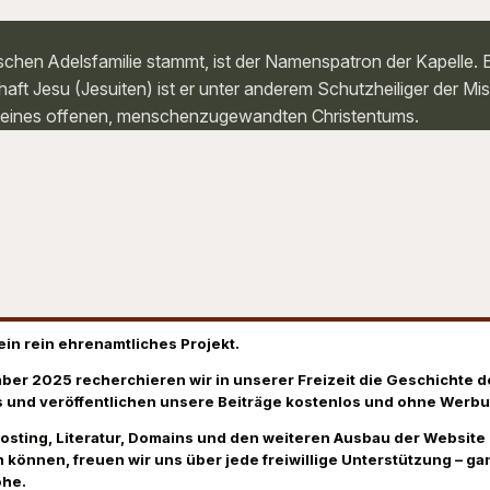
schen Adelsfamilie stammt, ist der Namenspatron der Kapelle. E
haft Jesu (Jesuiten) ist er unter anderem Schutzheiliger der Mi
el eines offenen, menschenzugewandten Christentums.
ein rein ehrenamtliches Projekt.
ber 2025 recherchieren wir in unserer Freizeit die Geschichte d
 und veröffentlichen unsere Beiträge kostenlos und ohne Werbu
Hosting, Literatur, Domains und den weiteren Ausbau der Website
 können, freuen wir uns über jede freiwillige Unterstützung – gan
öhe.