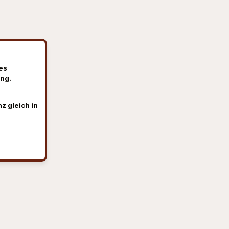
es
ng.
z gleich in