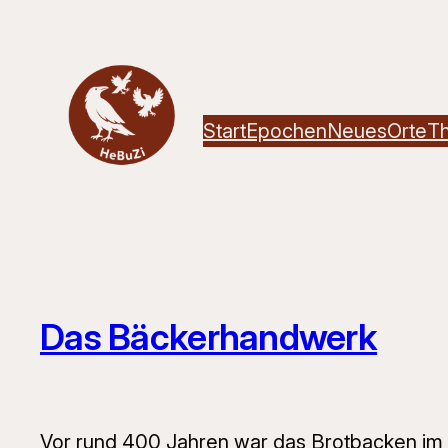
Zum
Inhalt
springen
Start
Epochen
Neues
Orte
T
Das Bäckerhandwerk
Vor rund 400 Jahren war das Brotbacken im