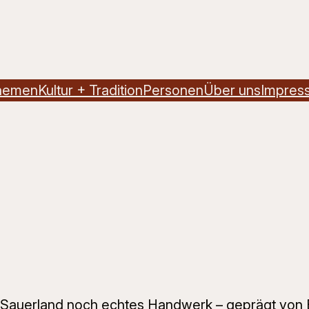
hemen
Kultur + Tradition
Personen
Über uns
Impres
 Sauerland noch echtes Handwerk – geprägt von 